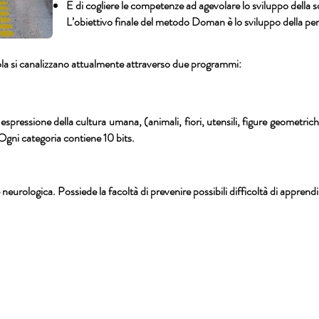
E di cogliere le competenze ad agevolare lo sviluppo della sc
L’obiettivo finale del metodo Doman è lo sviluppo della perso
uola si canalizzano attualmente attraverso due programmi:
pressione della cultura umana, (animali, fiori, utensili, figure geometric
Ogni categoria contiene 10 bits.
eurologica. Possiede la facoltà di prevenire possibili difficoltà di appren