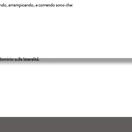
nando, arrampicando, e correndo sono che:
minio sulla lateralità.
 Immacolata
elici gli alunni
a loro vita scolastica