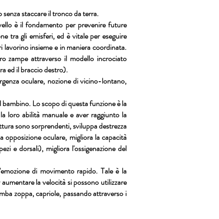
 senza staccare il tronco da terra.
ervello è il fondamento per prevenire future
e tra gli emisferi, ed è vitale per eseguire
ri lavorino insieme e in maniera coordinata.
tro zampe attraverso il modello incrociato
a ed il braccio destro).
ergenza oculare, nozione di vicino-lontano,
il bambino. Lo scopo di questa funzione è la
a loro abilità manuale e aver raggiunto la
ittura sono sorprendenti, sviluppa destrezza
la opposizione oculare, migliora la capacità
pezi e dorsali), migliora l'ossigenazione del
l'emozione di movimento rapido. Tale è la
aumentare la velocità si possono utilizzare
 gamba zoppa, capriole, passando attraverso i