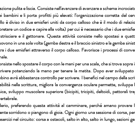
ione pulita e liscia. Consiste nell'avanzare di avanzare a schema incrociato
ei bambini e li porta profitti più elevati: l’organizzazione corretta del c
lo è diviso in due emisferi uniti da corpo calloso che è il modo di relazion
retare un codice e capire alla volta) per cui è necessario che i due emisfe
trisciare e il gattonare. Questa attività consiste nello spostasi a quat
ovono in una sola volta (gamba destra e il braccio sinistro e la gamba sinistr
a i due emisferi attraverso il corpo calloso. Favorisce i processi di conv
nale.
iste nello spostare il corpo con le mani per una scala, che si trova sopra 
scrivere potenziando la mano per tenere la matita. Dopo aver sviluppato l
mbino avrà abbastanza controllo per scrivere. I benefici nel campo della scr
ilità nella scrittura, migliora la convergenza oculare permette, sviluppa 
ca, sviluppo muscolare superiore (bicipiti, tricipiti, deltoidi, pettorali tra
vertebrale.
derio, preferendo questa attività al camminare, perché amano provare 
te sorridono o piangono di gioia. Ogni giorno una sessione di corsa, per 
sercizi nel circuito: corsa a ostacoli, salto in alto, salto in lungo, sezioni