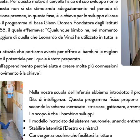
età. Per questo motivo il cervello fisico e il suo sviluppo non è
 questo non si sta stimolando adeguatamente nel periodo di
ione precoce, in questa fase, è la chiave per lo sviluppo di aree
 il programma di base Glenn Doman Fondatore degli Istituti
955, il quale affermava: “Qualunque bimbo ha, nel momento
ggiore di quella che Leonardo da Vinci ha utilizzato in tutta la
 attività che portiamo avanti per offrire ai bambini le migliori
o il potenziale per il quale è stato preparato.
ell'apprendimento perché aiuta a creare molte più connessioni
 movimento è la chiave".
Nella nostra scuola dell’Infanzia abbiamo introdotto il 
Bits di intelligenza. Questo programma fisico propone c
secondo lo schema incrociato: strisciare, gattonare, arramp
Lo scopo è che il bambino sviluppi
Il modello incrociato del sistema neuronale, unendo entrambi
Stabilire lateralità (Destro o sinistro)
Convergenza oculare che faciliterà la lettura