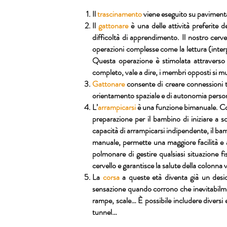
Il
trascinamento
viene eseguito su pavimentaz
Il
gattonare
è una delle attività preferite d
difficoltà di apprendimento. Il nostro cervel
operazioni complesse come la lettura (interp
Questa operazione è stimolata attraverso s
completo, vale a dire, i membri opposti si mu
Gattonare
consente di creare connessioni tr
orientamento spaziale e di autonomia perso
L’
arrampicarsi
è una funzione bimanuale. Cons
preparazione per il bambino di iniziare a 
capacità di arrampicarsi indipendente, il ba
manuale, permette una maggiore facilità e ab
polmonare di gestire qualsiasi situazione fisi
cervello e garantisce la salute della colonna 
La
corsa
a queste età diventa già un desi
sensazione quando corrono che inevitabilmen
rampe, scale… È possibile includere diversi e
tunnel…