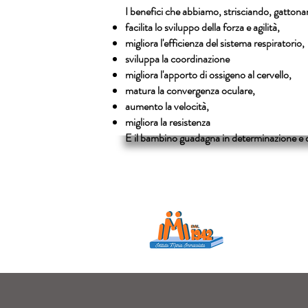
I benefici che abbiamo, strisciando, gatto
facilita lo sviluppo della forza e agilità,
migliora l'efficienza del sistema respiratorio,
sviluppa la coordinazione
migliora l'apporto di ossigeno al cervello,
matura la convergenza oculare,
aumento la velocità,
migliora la resistenza
E il bambino guadagna in determinazione e do
Istituto Maria
Educare...è rendere f
in ogni momento dell