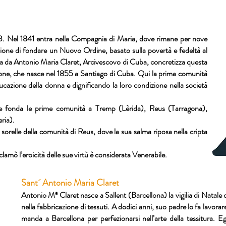
13. Nel 1841 entra nella Compagnia di Maria, dove rimane per nove
zione di fondare un Nuovo Ordine, basato sulla povertà e fedeltà al
ata da Antonio Maria Claret, Arcivescovo di Cuba, concretizza questa
e, che nasce nel 1855 a Santiago di Cuba. Qui la prima comunità
ducazione della donna e dignificando la loro condizione nella società
 fonda le prime comunità a Tremp (Lèrida), Reus (Tarragona),
ria).
sorelle della comunità di Reus, dove la sua salma riposa nella cripta
amò l’eroicità delle sue virtù è considerata Venerabile.
Sant´ Antonio Maria Claret
Antonio Mª Claret nasce a Sallent (Barcellona) la vigilia di Natale 
nella fabbricazione di tessuti. A dodici anni, suo padre lo fa lavorar
manda a Barcellona per perfezionarsi nell’arte della tessitura. Egl