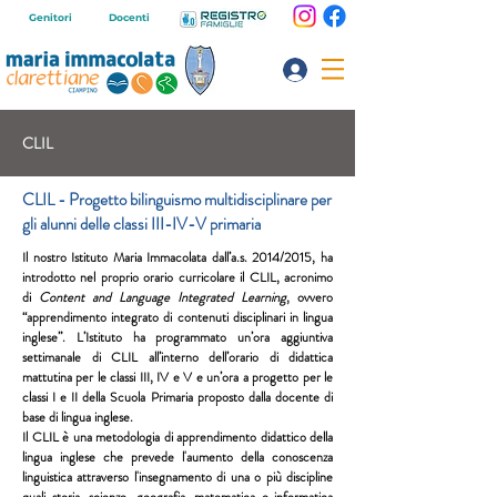
Genitori
Docenti
CLIL
CLIL - Progetto bilinguismo multidisciplinare per
gli alunni delle classi III-IV-V primaria
Il nostro Istituto Maria Immacolata dall’a.s. 2014/2015, ha
introdotto nel proprio orario curricolare il CLIL, acronimo
di
Content and Language Integrated Learning
, ovvero
“apprendimento integrato di contenuti disciplinari in lingua
inglese”. L’Istituto ha programmato un’ora aggiuntiva
settimanale di CLIL all’interno dell’orario di didattica
mattutina per le classi III, IV e V e un’ora a progetto per le
classi I e II della Scuola Primaria proposto dalla docente di
base di lingua inglese.
Il CLIL è una metodologia di apprendimento didattico della
lingua inglese che prevede l'aumento della conoscenza
linguistica attraverso l'insegnamento di una o più discipline