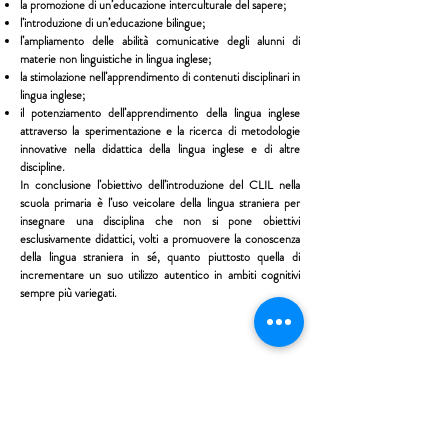
la promozione di un’educazione interculturale del sapere;
l’introduzione di un’educazione bilingue;
l’ampliamento delle abilità comunicative degli alunni di
materie non linguistiche in lingua inglese;
la stimolazione nell’apprendimento di contenuti disciplinari in
lingua inglese;
il potenziamento dell’apprendimento della lingua inglese
attraverso la sperimentazione e la ricerca di metodologie
innovative nella didattica della lingua inglese e di altre
discipline.
In conclusione l’obiettivo dell’introduzione del CLIL nella
scuola primaria è l’uso veicolare della lingua straniera per
insegnare una disciplina che non si pone obiettivi
esclusivamente didattici, volti a promuovere la conoscenza
della lingua straniera in sé, quanto piuttosto quella di
incrementare un suo utilizzo autentico in ambiti cognitivi
sempre più variegati.
Istituto Maria Immacolata
CONTATTACI
Educare...è rendere felici gli alunni
in ogni momento della loro vita scolastica