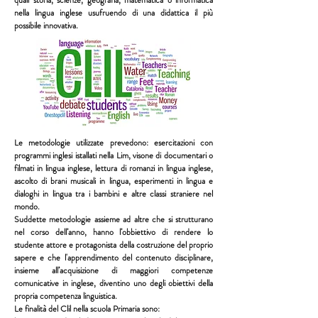
quali storia, scienze, geografia, matematica o informatica
nella lingua inglese usufruendo di una didattica il più
possibile innovativa.
Le metodologie utilizzate prevedono: esercitazioni con
programmi inglesi istallati nella Lim, visone di documentari o
filmati in lingua inglese, lettura di romanzi in lingua inglese,
ascolto di brani musicali in lingua, esperimenti in lingua e
dialoghi in lingua tra i bambini e altre classi straniere nel
mondo.
Suddette metodologie assieme ad altre che si strutturano
nel corso dell’anno, hanno l’obbiettivo di rendere lo
studente attore e protagonista della costruzione del proprio
sapere e che l'apprendimento del contenuto disciplinare,
insieme all’acquisizione di maggiori competenze
comunicative in inglese, diventino uno degli obiettivi della
propria competenza linguistica.
Le finalità del Clil nella scuola Primaria sono: