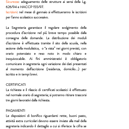
Sicurezza
:
adeguamento delle strutture ai sensi della Lg.
626/94 e HACCP 155/97.
Iscrizioni
:
nel mese di gennaio si effettueranno le iscrizioni
per l’anno scolastico successivo.
La Segreteria garantisce il regolare svolgimento della
procedura d’iscrizione nel più breve tempo possibile dalla
consegna delle domande. La distribuzione dei moduli
d’iscrizione è effettuata tramite il sito della scuola, nella
sezione della modulistica, o “a vista” nei giorni previsti, con
orario potenziato e reso noto in modo chiaro e
inequivocabile. Ai fini amministrativi è obbligatorio
comunicare in segreteria ogni variazione dei dati presentati
al momento dell’iscrizione (residenza, domicilio...) per
iscritto e in tempi brevi.
CERTIFICATI
La richiesta e il rilascio di certificati scolastici è effettuato
nel normale orario di segreteria; si potranno ritirare trascorsi
tre giorni lavorativi dalla richiesta.
PAGAMENTI
Le disposizioni di bonifico riguardanti rette, buoni pasto,
attività extra curricolari devono essere inviate alla mail della
segreteria indicando il dettaglio a cui si riferisce la cifra se