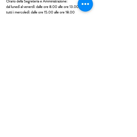
Orario della Segreteria e Amministrazione:
dal lunedì al venerdì: dalle ore 8.00 alle ore 13.00;
tutti i mercoledì: dalle ore 15.00 alle ore 18.00
Istituto Maria Immacolata
CONTATTACI
Educare...è rendere felici gli alunni
in ogni momento della loro vita scolastica
Tel
06.791.00.55
Fax
06.79.111.69
direzione@mariaimmacolataciampino.it
Via Principessa Pignatelli 2
00043 Ciampino - Roma
P.I.
01079021000