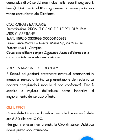
cumulativa di più servizi non inclusi nella retta (integrazioni,
buoni). Il tutto entro il 10 di ogni mese. Situazioni particolari
vanno comunicate alla Direzione.
COORDINATE BANCARIE
Denominazione: PROV. IT. CONG. DELLE REL. DI M. IMM.
MISS. CLARETIANE
IBAN: IT59D0103039551000001100665
Filiale:
Banca Monte Dei Paschi Di Siena S.p, Via Mura Dei
Francesi 164/ I - Ciampino
Causale:
specificare sempre
Cognome
e
Nome
dell'alunno per la
corretta attribuzione ai fini amministrativi
PRESENTAZIONE DEI RECLAMI
È facoltà dei genitori presentare eventuali osservazioni in
merito al servizio offerto. La presentazione del reclamo va
inoltrata compilando il modulo di non conformità. Esso è
accolto e vagliato dall’Istituto come incentivo al
miglioramento del servizio offerto.
GLI UFFICI
Orario della Direzione: lunedì – mercoledì – venerdì: dalle
ore 8:30 alle ore 10:00.
Nei giorni e orari non previsti, la Coordinatrice Didattica
riceve previo appuntamento.