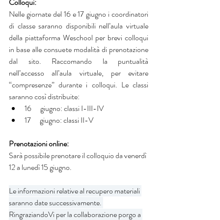
Colloqui:
Nelle giornate del 16 e 17 giugno i coordinatori 
di classe saranno disponibili nell’aula virtuale 
della piattaforma Weschool per brevi colloqui 
in base alle consuete modalità di prenotazione 
dal sito. Raccomando la puntualità 
nell’accesso all’aula virtuale, per evitare 
“compresenze” durante i colloqui. Le classi 
saranno così distribuite:
16      giugno: classi I-III-IV
17      giugno: classi II-V 
Prenotazioni online:
Sarà possibile prenotare il colloquio da venerdì 
12 a lunedì 15 giugno.
Le informazioni relative al recupero materiali 
saranno date successivamente. 
RingraziandoVi per la collaborazione porgo a 