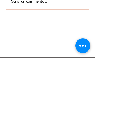
Scrivi un commento...
Istituto Maria Immacolata
CONTATTACI
Educare...è rendere felici gli alunni
in ogni momento della loro vita scolastica
Tel
06.791.00.55
Fax
06.79.111.69
direzione@mariaimmacolataciampino.it
Via Principessa Pignatelli 2
00043 Ciampino - Roma
P.I.
01079021000