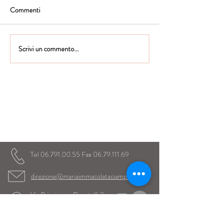
Commenti
Scrivi un commento...
Istituto Maria Immacolata
CONTATTACI
Educare...è rendere felici gli alunni
in ogni momento della loro vita scolastica
Tel
06.791.00.55
Fax
06.79.111.69
direzione@mariaimmacolataciampino.it
Via Principessa Pignatelli 2
00043 Ciampino - Roma