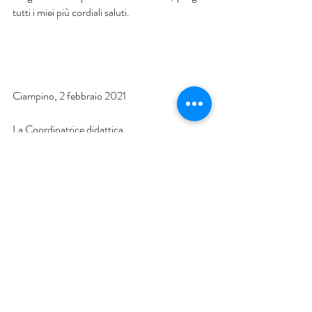
tutti i miei più cordiali saluti.
Ciampino, 2 febbraio 2021
La Coordinatrice didattica
Stefania Vannozzi
scarica la comunicazione ufficiale
Primaria