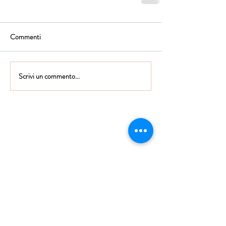
Commenti
Scrivi un commento...
Istituto Maria Immacolata
CONTATTACI
Educare...è rendere felici gli alunni
in ogni momento della loro vita scolastica
Tel
06.791.00.55
Fax
06.79.111.69
direzione@mariaimmacolataciampino.it
Via Principessa Pignatelli 2