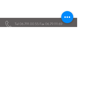
Istituto Maria Immacolata
CONTATTACI
Educare...è rendere felici gli alunni
in ogni momento della loro vita scolastica
Tel
06.791.00.55
Fax
06.79.111.69
direzione@mariaimmacolataciampino.it
Via Principessa Pignatelli 2
00043 Ciampino - Roma
P.I.
01079021000
Dal 1942 al servizio dell'Educazione
Dal 1934 presenti a Ciampino