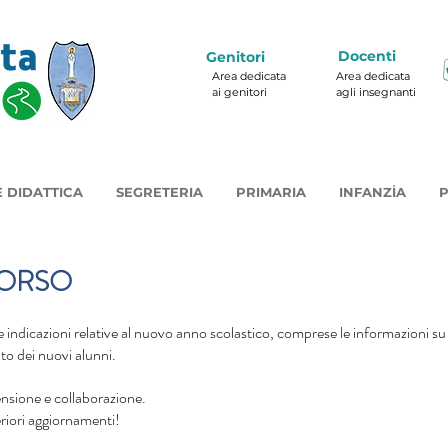
Docenti
Genitori
Area dedicata
Area dedicata
ai genitori
agli insegnanti
 DIDATTICA
SEGRETERIA
PRIMARIA
INFANZIA
P
CORSO
e indicazioni relative al nuovo anno scolastico, comprese le informazioni su m
to dei nuovi alunni. 
nsione e collaborazione. 
eriori aggiornamenti!