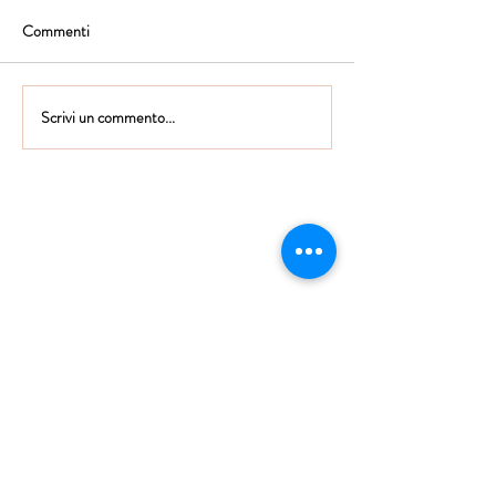
Commenti
Scrivi un commento...
Istituto Maria Immacolata
CONTATTACI
Educare...è rendere felici gli alunni
in ogni momento della loro vita scolastica
Tel
06.791.00.55
Fax
06.79.111.69
direzione@mariaimmacolataciampino.it
Via Principessa Pignatelli 2
00043 Ciampino - Roma