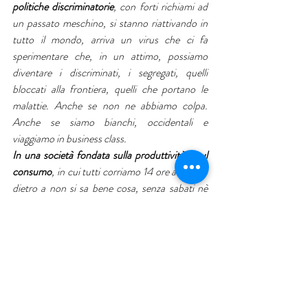
politiche discriminatorie
, con forti richiami ad 
un passato meschino, si stanno riattivando in 
tutto il mondo, arriva un virus che ci fa 
sperimentare che, in un attimo, possiamo 
diventare i discriminati, i segregati, quelli 
bloccati alla frontiera, quelli che portano le 
malattie. Anche se non ne abbiamo colpa. 
Anche se siamo bianchi, occidentali e 
viaggiamo in business class.
In una società fondata sulla produttività e sul 
consumo
, in cui tutti corriamo 14 ore al giorno 
dietro a non si sa bene cosa, senza sabati nè 
domeniche, senza più rossi del calendario, da 
un momento all'altro, arriva lo stop.
Fermi, a casa, giorni e giorni. A fare i conti con 
un tempo di cui abbiamo perso il valore, se non 
è misurabile in compenso, in denaro. 
Sappiamo ancora cosa farcene?
In una fase in cui la crescita dei propri figli è, 