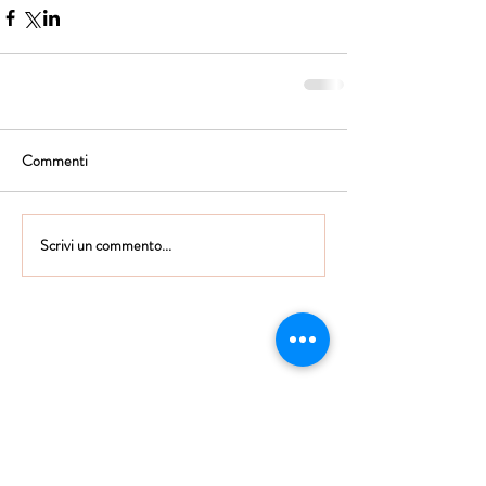
Commenti
Scrivi un commento...
Istituto Maria Immacolata
CONTATTACI
Educare...è rendere felici gli alunni
in ogni momento della loro vita scolastica
Tel
06.791.00.55
Fax
06.79.111.69