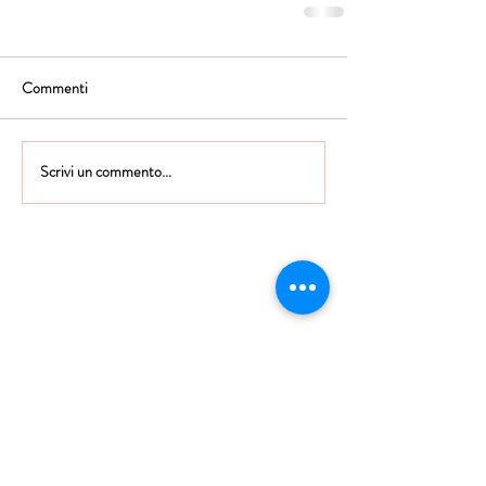
Commenti
Scrivi un commento...
Istituto Maria Immacolata
CONTATTACI
Educare...è rendere felici gli alunni
in ogni momento della loro vita scolastica
Tel
06.791.00.55
Fax
06.79.111.69
direzione@mariaimmacolataciampino.it