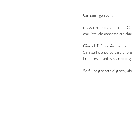
Carissimi genitori, 
ci avviciniamo alla festa di C
che l’attuale contesto ci richi
Giovedì 11 febbraio i bambini p
Sarà sufficiente portare uno za
I rappresentanti si stanno org
Sarà una giornata di gioco, lab