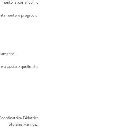
lmente a coriandoli e 
cipatamente è pregato di 
nziamento.
e a gustare quello che 
Coordinatrice Didattica
Stefania Vannozzi