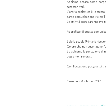
Abbiamo optato come corpo d
accessori vari.
L’orario scolastico è lo stesso
darne comunicazione via mail i
Le attività extra saranno svol
Approfitto di questa comunica
Solo la scuola Primaria riceve
Coloro che non autorizzano l’us
Se abbiamo la sensazione di n
possiamo fare ora…
Con l’occasione porgo a tutti i 
Ciampino, 9 febbraio 2021   
scarica la comunicazione uffici