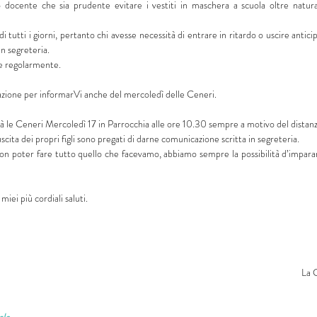
ocente che sia prudente evitare i vestiti in maschera a scuola oltre natura
 di tutti i giorni, pertanto chi avesse necessità di entrare in ritardo o uscire anti
n segreteria.
te regolarmente.
zione per informarVi anche del mercoledì delle Ceneri.
rà le Ceneri Mercoledì 17 in Parrocchia alle ore 10.30 sempre a motivo del dista
cita dei propri figli sono pregati di darne comunicazione scritta in segreteria.
on poter fare tutto quello che facevamo, abbiamo sempre la possibilità d’imparar
miei più cordiali saluti.
La 
ale