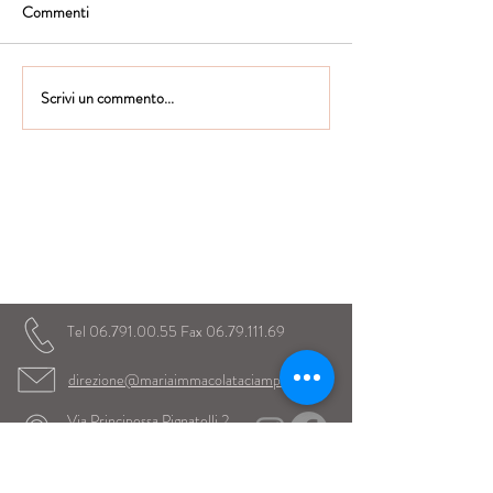
Commenti
Scrivi un commento...
Istituto Maria Immacolata
CONTATTACI
Educare...è rendere felici gli alunni
in ogni momento della loro vita scolastica
Tel
06.791.00.55
Fax
06.79.111.69
direzione@mariaimmacolataciampino.it
Via Principessa Pignatelli 2
00043 Ciampino - Roma
P.I.
01079021000