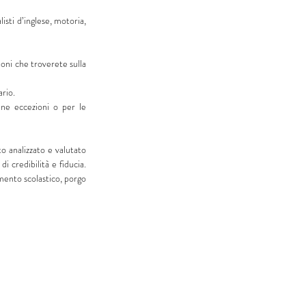
sti d’inglese, motoria, 
ni che troverete sulla 
ario.
ne eccezioni o per le 
 analizzato e valutato 
 credibilità e fiducia. 
ento scolastico, porgo 