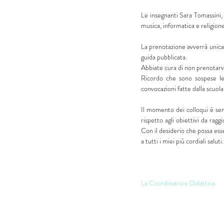
Le insegnanti Sara Tomassini, D
musica, informatica e religion
La prenotazione avverrà unica
guida pubblicata.  
Abbiate cura di non prenotarvi
Ricordo che sono sospese le
convocazioni fatte dalla scuola
Il momento dei colloqui è sem
rispetto agli obiettivi da rag
Con il desiderio che possa ess
a tutti i miei più cordiali saluti.
La Coordinatrice Didattica