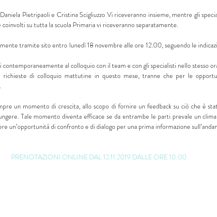
aniela Pietripaoli e Cristina Scigliuzzo Vi riceveranno insieme, mentre gli speciali
e coinvolti su tutta la scuola Primaria vi riceveranno separatamente.
mente tramite sito entro lunedì 18 novembre alle ore 12.00, seguendo le indicazio
 contemporaneamente al colloquio con il team e con gli specialisti nello stesso or
 richieste di colloquio mattutine in questo mese, tranne che per le opportu
.
pre un momento di crescita, allo scopo di fornire un feedback su ciò che è stato
giungere. Tale momento diventa efficace se da entrambe le parti prevale un clima di
ere un’opportunità di confronto e di dialogo per una prima informazione sull’andam
PRENOTAZIONI ONLINE DAL 12.11.2019 DALLE ORE 10:00