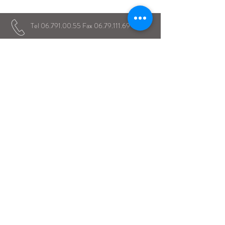
in ogni momento della loro vita scolastica
Tel
06.791.00.55
Fax
06.79.111.69
direzione@mariaimmacolataciampino.it
Via Principessa Pignatelli 2
00043 Ciampino - Roma
P.I.
01079021000
Dal 1942 al servizio dell'Educazione
Dal 1934 presenti a Ciampino
© 2017 Istituto Maria Immacolata Ciampino -
Missionarie Clarettiane