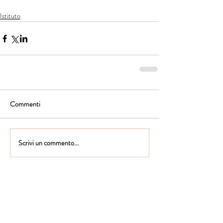
Istituto
Commenti
Scrivi un commento...
Istituto Maria Immacolata
CONTATTACI
Educare...è rendere felici gli alunni