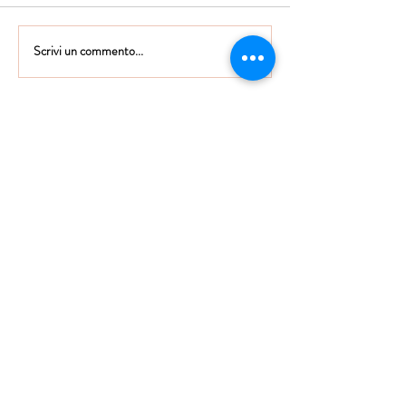
Scrivi un commento...
Istituto Maria Immacolata
CONTATTACI
Educare...è rendere felici gli alunni
in ogni momento della loro vita scolastica
Tel
06.791.00.55
Fax
06.79.111.69
direzione@mariaimmacolataciampino.it
Via Principessa Pignatelli 2
00043 Ciampino - Roma
P.I.
01079021000