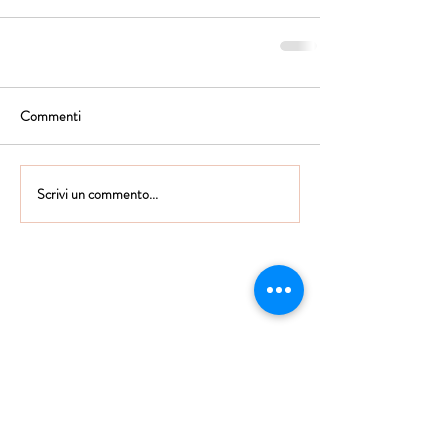
Commenti
Scrivi un commento...
Istituto Maria Immacolata
CONTATTACI
Educare...è rendere felici gli alunni
in ogni momento della loro vita scolastica
Tel
06.791.00.55
Fax
06.79.111.69