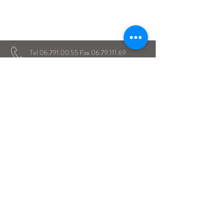
Istituto Maria Immacolata
CONTATTACI
Educare...è rendere felici gli alunni
in ogni momento della loro vita scolastica
Tel
06.791.00.55
Fax
06.79.111.69
direzione@mariaimmacolataciampino.it
Via Principessa Pignatelli 2
00043 Ciampino - Roma
P.I.
01079021000
Dal 1942 al servizio dell'Educazione
Dal 1934 presenti a Ciampino