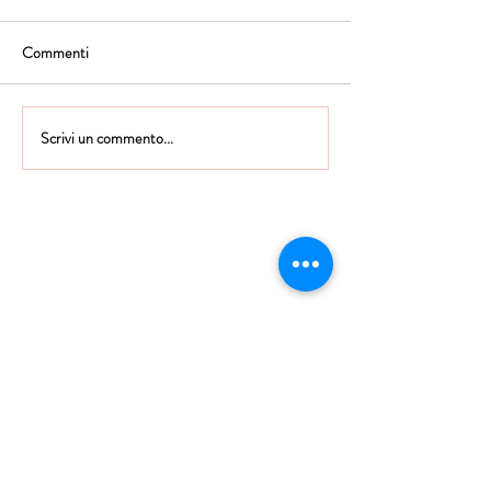
Commenti
Scrivi un commento...
Istituto Maria Immacolata
CONTATTACI
Educare...è rendere felici gli alunni
in ogni momento della loro vita scolastica
Tel
06.791.00.55
Fax
06.79.111.69
direzione@mariaimmacolataciampino.it
Via Principessa Pignatelli 2
00043 Ciampino - Roma