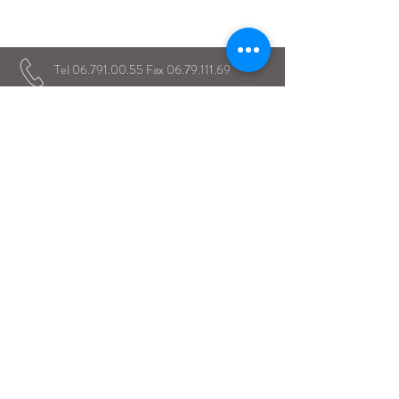
Educare...è rendere felici gli alunni
in ogni momento della loro vita scolastica
Tel
06.791.00.55
Fax
06.79.111.69
direzione@mariaimmacolataciampino.it
Via Principessa Pignatelli 2
00043 Ciampino - Roma
P.I.
01079021000
Dal 1942 al servizio dell'Educazione
Dal 1934 presenti a Ciampino
© 2017 Istituto Maria Immacolata Ciampino -