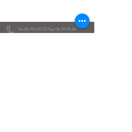
Istituto Maria Immacolata
CONTATTACI
Educare...è rendere felici gli alunni
in ogni momento della loro vita scolastica
Tel
06.791.00.55
Fax
06.79.111.69
direzione@mariaimmacolataciampino.it
Via Principessa Pignatelli 2
00043 Ciampino - Roma
P.I.
01079021000
Dal 1942 al servizio dell'Educazione
Dal 1934 presenti a Ciampino