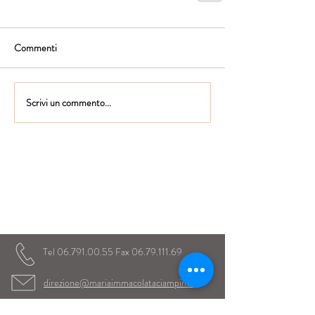
Commenti
Scrivi un commento...
Istituto Maria Immacolata
CONTATTACI
Educare...è rendere felici gli alunni
in ogni momento della loro vita scolastica
Tel
06.791.00.55
Fax
06.79.111.69
direzione@mariaimmacolataciampino.it
Via Principessa Pignatelli 2