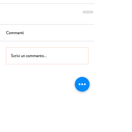
Commenti
Scrivi un commento...
Istituto Maria Immacolata
CONTATTACI
Educare...è rendere felici gli alunni
in ogni momento della loro vita scolastica
Tel
06.791.00.55
Fax
06.79.111.69
direzione@mariaimmacolataciampino.it