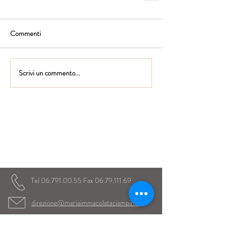
Commenti
Scrivi un commento...
Istituto Maria Immacolata
CONTATTACI
Educare...è rendere felici gli alunni
in ogni momento della loro vita scolastica
Tel
06.791.00.55
Fax
06.79.111.69
direzione@mariaimmacolataciampino.it
Via Principessa Pignatelli 2