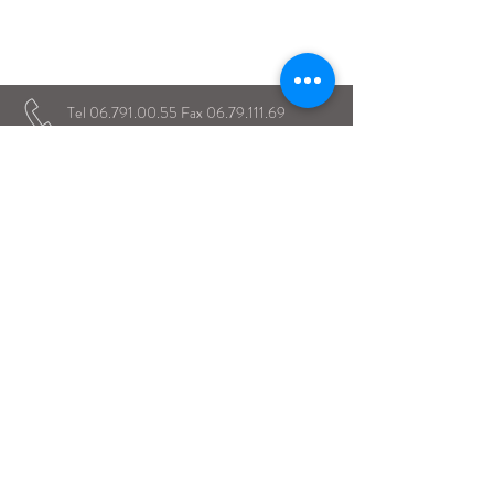
Istituto Maria Immacolata
CONTATTACI
Educare...è rendere felici gli alunni
in ogni momento della loro vita scolastica
Tel
06.791.00.55
Fax
06.79.111.69
direzione@mariaimmacolataciampino.it
Via Principessa Pignatelli 2
00043 Ciampino - Roma
P.I.
01079021000
Dal 1942 al servizio dell'Educazione
Dal 1934 presenti a Ciampino