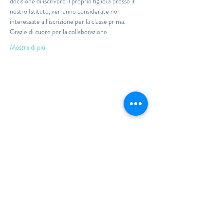
decisione di iscrivere il proprio figlio/a presso il 
nostro Istituto, verranno considerate non 
interessate all’iscrizione per la classe prima.
Grazie di cuore per la collaborazione
Mostra di più
Istituto Maria Immacolata
CONTATTACI
Educare...è rendere felici gli alunni
in ogni momento della loro vita scolastica
Tel
06.791.00.55
Fax
06.79.111.69
direzione@mariaimmacolataciampino.it
Via Principessa Pignatelli 2
00043 Ciampino - Roma
P.I.
01079021000