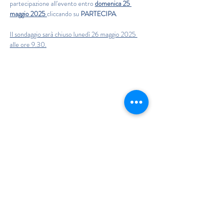
partecipazione all'evento entro 
domenica 25 
maggio 2025 
cliccando su 
PARTECIPA
.
Il sondaggio sarà chiuso lunedì 26 maggio 2025 
alle ore 9.30.
Istituto Maria Immacolata
CONTATTACI
Educare...è rendere felici gli alunni
in ogni momento della loro vita scolastica
Tel
06.791.00.55
Fax
06.79.111.69
direzione@mariaimmacolataciampino.it
Via Principessa Pignatelli 2
00043 Ciampino - Roma
P.I.
01079021000