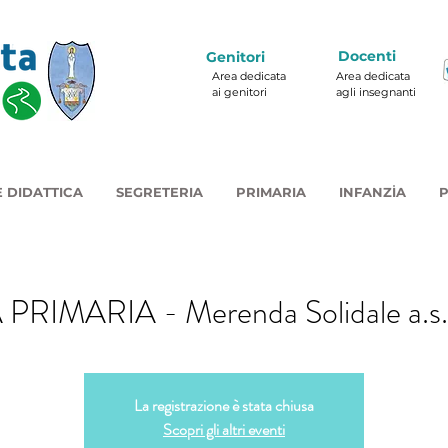
Docenti
Genitori
Area dedicata
Area dedicata
ai genitori
agli insegnanti
 DIDATTICA
SEGRETERIA
PRIMARIA
INFANZIA
P
RIMARIA - Merenda Solidale a.s
La registrazione è stata chiusa
Scopri gli altri eventi