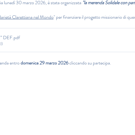
ria lunedì 30 marzo 2026, è stata organizzata 
"la merenda Solidale con pane
darietà Clarettiana nel Mondo
" per finanziare il progetto missionario di que
)” DEF
.pdf
MB
enda entro 
domenica 29 marzo 2026
 cliccando su partecipa.