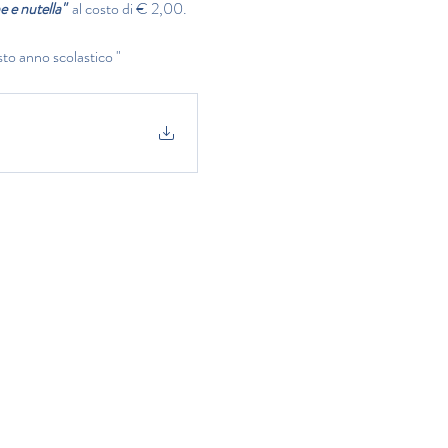
 e nutella" 
 al costo di € 2,00.
sto anno scolastico " 