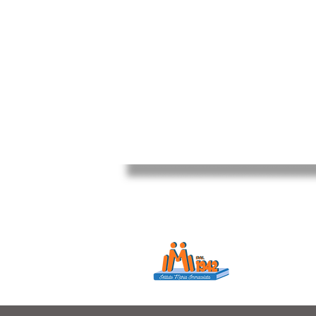
Istituto Maria
Educare...è rendere f
in ogni momento dell