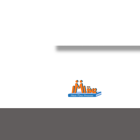
Istituto Maria
Educare...è rendere f
in ogni momento dell