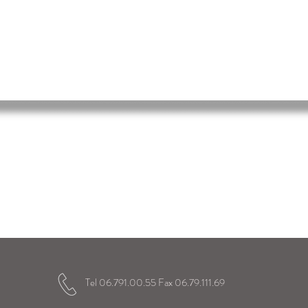
 Immacolata
elici gli alunni
a loro vita scolastica
Tel 06.791.00.55 Fax 06.79.111.69