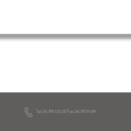
 Immacolata
elici gli alunni
a loro vita scolastica
Tel 06.791.00.55 Fax 06.79.111.69