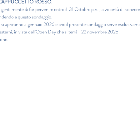
e CAPPUCCETTO ROSSO
,
 gentilmente di far pervenire entro il  31 Ottobre p.v., la volontà di iscrivere
ndendo a questo sondaggio.
iali si apriranno a gennaio 2026 e che il presente sondaggio serve esclusivam
 esterni, in vista dell’Open Day che si terrà il 22 novembre 2025.
ione.