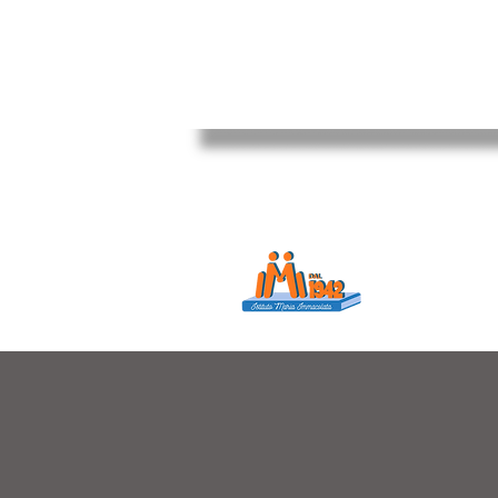
Istituto Maria
Educare...è rendere f
in ogni momento dell