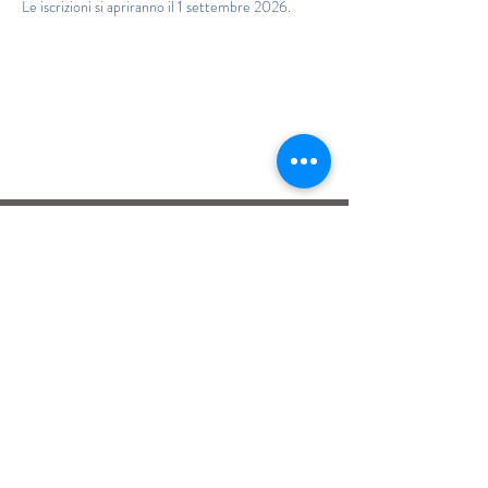
Le iscrizioni si apriranno il 1 settembre 2026.
Istituto Maria Immacolata
CONTATTACI
Educare...è rendere felici gli alunni
in ogni momento della loro vita scolastica
Tel
06.791.00.55
Fax
06.79.111.69
direzione@mariaimmacolataciampino.it
Via Principessa Pignatelli 2
00043 Ciampino - Roma
P.I.
01079021000