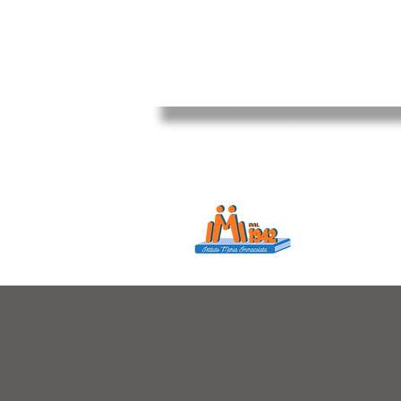
Istituto Maria
Educare...è rendere f
in ogni momento dell