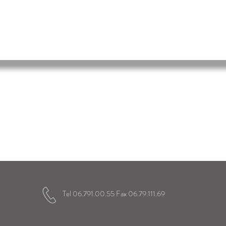
 Immacolata
elici gli alunni
a loro vita scolastica
Tel 06.791.00.55 Fax 06.79.111.69