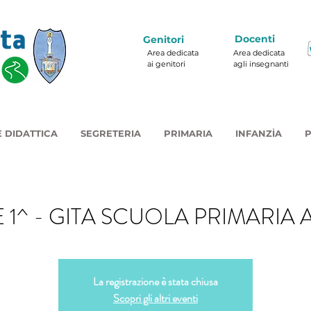
Docenti
Genitori
Area dedicata
Area dedicata
ai genitori
agli insegnanti
 DIDATTICA
SEGRETERIA
PRIMARIA
INFANZIA
P
 1^ - GITA SCUOLA PRIMARIA
La registrazione è stata chiusa
Scopri gli altri eventi