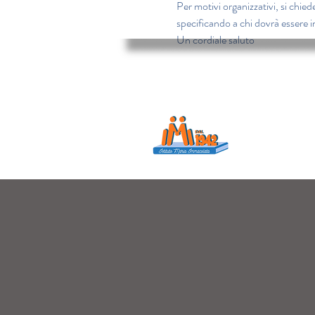
Per motivi organizzativi, si chied
specificando a chi dovrà essere i
Un cordiale saluto
Istituto Maria
Educare...è rendere f
in ogni momento dell