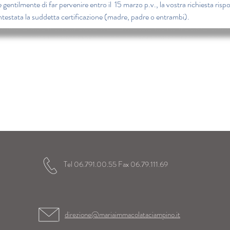
e gentilmente di far pervenire entro il  15 marzo p.v., la vostra richiesta ri
ntestata la suddetta certificazione (madre, padre o entrambi).
 Immacolata
elici gli alunni
a loro vita scolastica
Tel 06.791.00.55 Fax 06.79.111.69
direzione@mariaimmacolataciampino.it