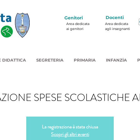
Docenti
Genitori
Area dedicata
Area dedicata
ai genitori
agli insegnanti
 DIDATTICA
SEGRETERIA
PRIMARIA
INFANZIA
P
AZIONE SPESE SCOLASTICHE 
La registrazione è stata chiusa
Scopri gli altri eventi