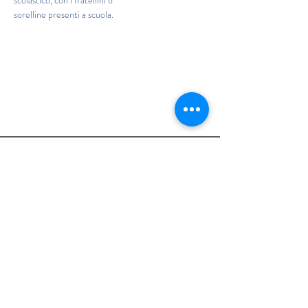
scolastico, con i fratellini o
sorelline presenti a scuola.
Istituto Maria Immacolata
CONTATTACI
Educare...è rendere felici gli alunni
in ogni momento della loro vita scolastica
Tel
06.791.00.55
Fax
06.79.111.69
direzione@mariaimmacolataciampino.it
Via Principessa Pignatelli 2
00043 Ciampino - Roma
P.I.
01079021000