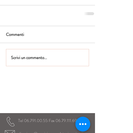
Commenti
Scrivi un commento...
Istituto Maria Immacolata
CONTATTACI
Educare...è rendere felici gli alunni
in ogni momento della loro vita scolastica
Tel
06.791.00.55
Fax
06.79.111.69