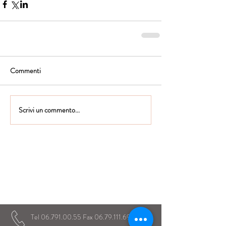
Commenti
Scrivi un commento...
Istituto Maria Immacolata
CONTATTACI
Educare...è rendere felici gli alunni
in ogni momento della loro vita scolastica
Tel
06.791.00.55
Fax
06.79.111.69