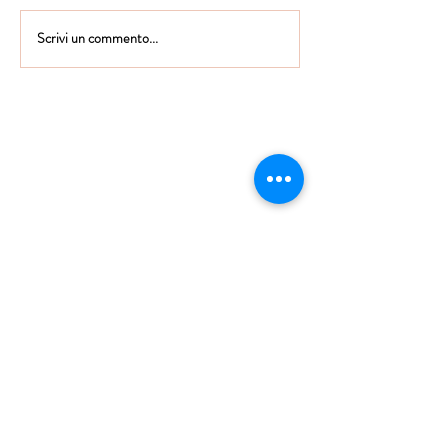
Scrivi un commento...
Istituto Maria Immacolata
CONTATTACI
Educare...è rendere felici gli alunni
in ogni momento della loro vita scolastica
Tel
06.791.00.55
Fax
06.79.111.69
direzione@mariaimmacolataciampino.it
Via Principessa Pignatelli 2
00043 Ciampino - Roma
P.I.
01079021000