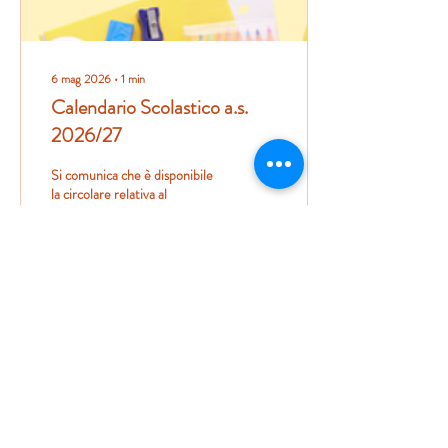
6 mag 2026
∙
1
min
Calendario Scolastico a.s.
2026/27
Si comunica che è disponibile
la circolare relativa al
calendario scolastico per l’anno
2026/2027. Il documento
riporta le date di inizio e
termine delle lezioni, nonché i
periodi di sospensione per
festività e vacanze. Si invitano
205
0
le famiglie e tutto il personale
a prenderne visione. La
circolare è consultabile
cliccando qui
Carica altro